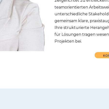
zielgerichtet zu entwickel
teamorientierten Arbeitsweis
unterschiedliche Stakeho
gemeinsam klare, praxistaug
Ihre strukturierte Herangeh
für Lösungen tragen wesen
Projekten bei.
KO